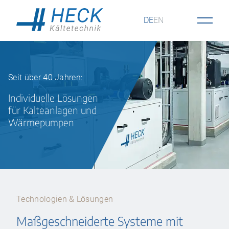
DE
EN
Seit über 40 Jahren:
Individuelle Lösungen
für Kälteanlagen und
Wärmepumpen
Technologien & Lösungen
Maßgeschneiderte Systeme mit