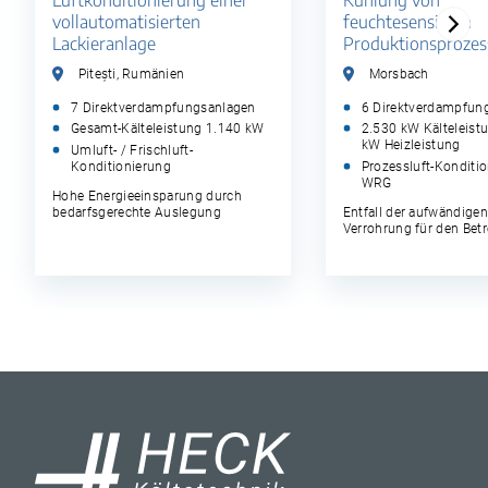
Luftkonditionierung einer
Kühlung von
vollautomatisierten
feuchtesensiblen
Lackieranlage
Produktionsprozes
Pitești, Rumänien
Morsbach
7 Direktverdampfungsanlagen
6 Direktverdampfun
Gesamt-Kälteleistung 1.140 kW
2.530 kW Kälteleist
kW Heizleistung
Umluft- / Frischluft-
Konditionierung
Prozessluft-Konditi
WRG
Hohe Energieeinsparung durch
bedarfsgerechte Auslegung
Entfall der aufwändigen
Verrohrung für den Betr